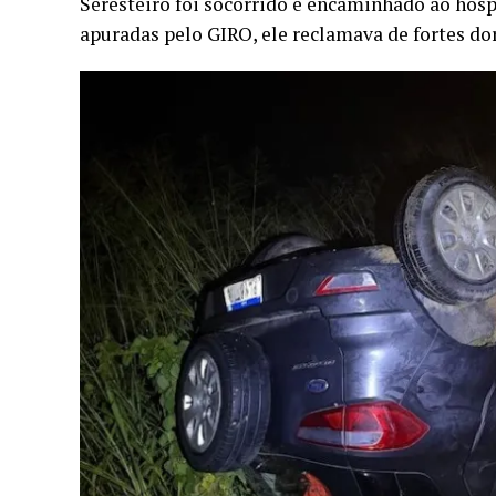
Seresteiro foi socorrido e encaminhado ao hosp
apuradas pelo GIRO, ele reclamava de fortes dor