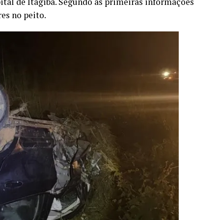
ital de Itagibá. Segundo as primeiras informações
es no peito.