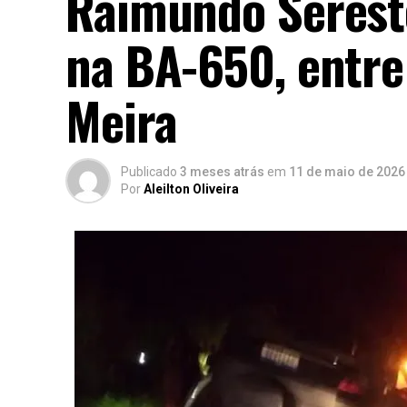
Raimundo Serest
na BA-650, entre 
Meira
Publicado
3 meses atrás
em
11 de maio de 2026
Por
Aleilton Oliveira