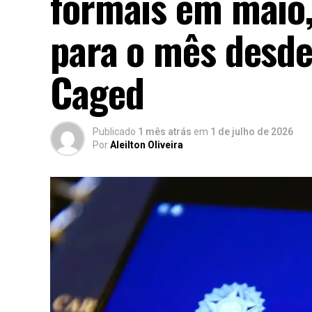
formais em maio
para o mês desde
Caged
Publicado
1 mês atrás
em
1 de julho de 2026
Por
Aleilton Oliveira