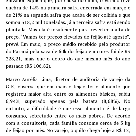
Salvador explica que, por causa do clima, o Estado teve
quebra de 14% na primeira safra encerrada em março e
de 21% na segunda safra que acaba de ser colhida e que
somou 318,2 mil toneladas. Já a terceira safra está sendo
plantada. Mas ela é insuficiente para reverter a alta de
preço. “Vamos ter preços elevados do feijão até agosto”,
prevê. Em maio, o preço médio recebido pelo produtor
do Paraná pela saca de 60k do feijão em cores foi de R$
228,21, mais que o dobro do que mesmo mês do ano
passado (R$ 106,82).
Marco Aurélia Lima, diretor de auditoria de varejo da
GfK, observa que em maio o feijão foi o alimento que
registrou maior alta entre os alimentos básicos, subiu
6,94%, superado apenas pela batata (8,68%). No
entanto, a dificuldade é que esse alimento é de largo
consumo, sobretudo entre os mais pobres. De acordo
com a consultoria, cada família consome cerca de 3 kg
de feijão por mês. No varejo, o quilo chega hoje a R$ 12,