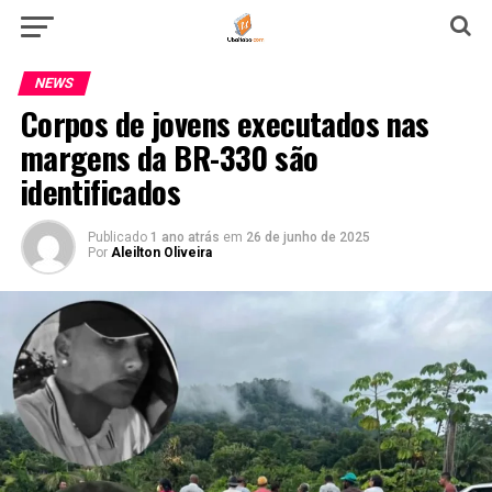
NEWS
Corpos de jovens executados nas
margens da BR-330 são
identificados
Publicado
1 ano atrás
em
26 de junho de 2025
Por
Aleilton Oliveira