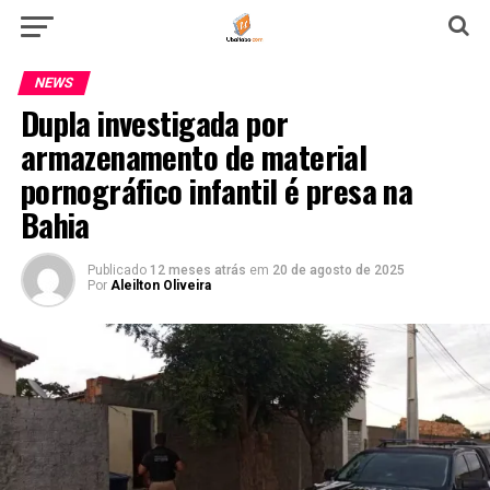
NEWS
Dupla investigada por
armazenamento de material
pornográfico infantil é presa na
Bahia
Publicado
12 meses atrás
em
20 de agosto de 2025
Por
Aleilton Oliveira