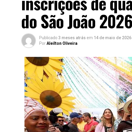
inscrições de qua
do São João 2026
Publicado
3 meses atrás
em
14 de maio de 2026
Por
Aleilton Oliveira