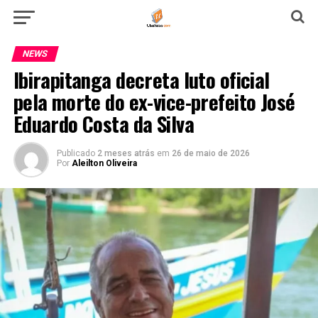
NEWS
Ibirapitanga decreta luto oficial
pela morte do ex-vice-prefeito José
Eduardo Costa da Silva
Publicado
2 meses atrás
em
26 de maio de 2026
Por
Aleilton Oliveira