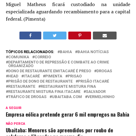
Miguel Matheus ficará custodiado na unidade
especializada aguardando recambiamento para a capital
federal. (Pimenta)
TÓPICOS RELACIONADOS:
BAHIA
BAHIA NOTÍCIAS
COMUNIKA
CORREIO
DEPARTAMENTO DE REPRESSÃO E COMBATE AO CRIME
ORGANIZADO
DONO DE RESTAURANTE EMITACARÉ É PRESO
DROGAS
HEAD
ITACARÉ
PIMENTA
PRISAO
PRISÃO DE DONO DE RESTAURANTE
PRISÃO ITACARÉ
RESTAURANTE
RESTAURANTE MISTURA FINA
RESTAURANTE MISTURA FINA ITACARE
SALVADOR
TRÁFICO DE DROGAS
UBAITABA.COM
VERMELHINHO
A SEGUIR
Empresa eólica pretende gerar 6 mil empregos na Bahia
NÃO PERCA
Ubaitaba: Menores são apreendidos por roubo de