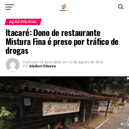
AÇÃO POLICIAL
Itacaré: Dono de restaurante
Mistura Fina é preso por tráfico de
drogas
Publicado
10 anos atrás
em
12 de agosto de 2016
Por
Aleilton Oliveira