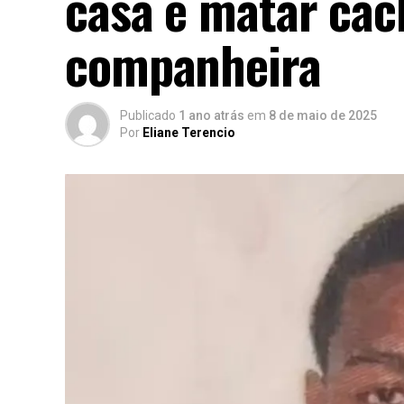
casa e matar cac
companheira
Publicado
1 ano atrás
em
8 de maio de 2025
Por
Eliane Terencio