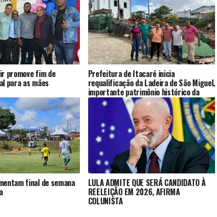
ir promove fim de
Prefeitura de Itacaré inicia
al para as mães
requalificação da Ladeira de São Miguel,
importante patrimônio histórico da
cidade
mentam final de semana
LULA ADMITE QUE SERÁ CANDIDATO À
a
REELEIÇÃO EM 2026, AFIRMA
COLUNISTA