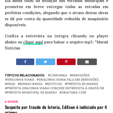
Ela ainda falou da situação das estradas municipais e
prometeu em breve entregar todas as estradas em
perfeitas condições, alegando que o atraso destas obras
se dá por conta da quantidade reduzida de maquinário
disponíveis.
Confira a entrevista na íntegra clicando no player
abaixo ou
clique aqui
para baixar o arquivo mp3: *Maraú
Notícias
TÓPICOS RELACIONADOS:
COMUNIKA
DEMISSÕES
GRACINHA VIANA
GRACINHA VIANA FALA EM DEMISSÕES
HEAD
MARAÚ BAHIA
NOTÍCIAS
PREFEITA DE MARAÚ
PREFEITA GRACINHA VIANA CONCEDE ENTREVISTA À UBATÃ FM
PREFEITA MUNICIPAL DE MARAÚ
UBAITABA.COM
A SEGUIR
Suspeito por fraude de loteria, Edílson é indiciado por 4
crimes