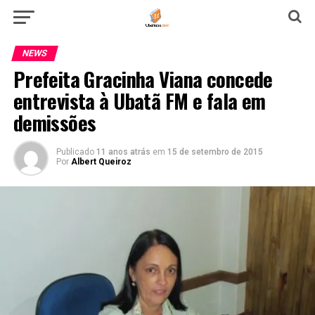
NEWS
Prefeita Gracinha Viana concede
entrevista à Ubatã FM e fala em
demissões
Publicado
11 anos atrás
em
15 de setembro de 2015
Por
Albert Queiroz