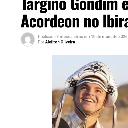
Targino Gondim 
Acordeon no Ibi
Publicado
3 meses atrás
em
10 de maio de 2026
Por
Aleilton Oliveira