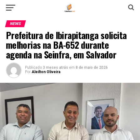
NEWS
Prefeitura de Ibirapitanga solicita
melhorias na BA-652 durante
agenda na Seinfra, em Salvador
Publicado
3 meses atrás
em
8 de maio de 2026
Por
Aleilton Oliveira