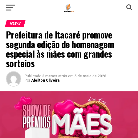
NEWS
Prefeitura de Itacaré promove
segunda edição de homenagem
especial às mães com grandes
sorteios
Publicado
3 meses atrás
em
5 de maio de 2026
Por
Aleilton Oliveira