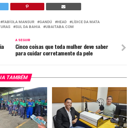
FABÍOLA MANSUR
GANDÚ
HEAD
LÍDICE DA MATA
TURAS
SUL DA BAHIA
UBAITABA.COM
A SEGUIR
ia
Cinco coisas que toda mulher deve saber
para cuidar corretamente da pele
JA TAMBÉM