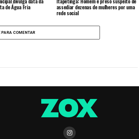
icipal divulga data da
Itapetinga: Homem é preso suspeito de
sta de Água Fria
assediar dezenas de mulheres por uma
rede social
E PARA COMENTAR