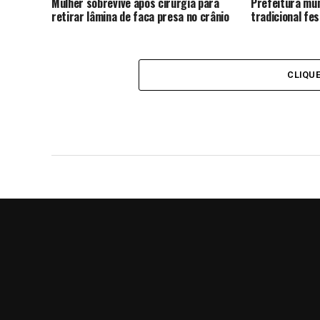
Mulher sobrevive após cirurgia para
Prefeitura mun
retirar lâmina de faca presa no crânio
tradicional fe
CLIQU