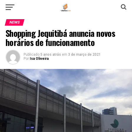
NEWS
Shopping Jequitibá anuncia novos
horários de funcionamento
Publicado
5 anos atrás
em
3 de março de 2021
Por
Isa Oliveira