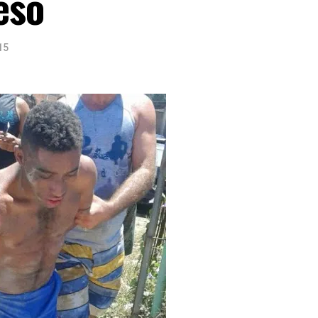
eso
15