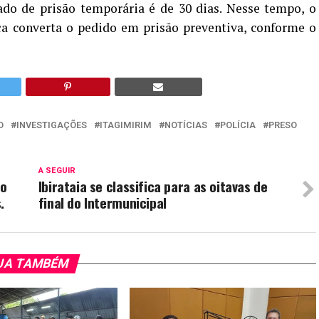
do de prisão temporária é de 30 dias. Nesse tempo, o
ça converta o pedido em prisão preventiva, conforme o
D
INVESTIGAÇÕES
ITAGIMIRIM
NOTÍCIAS
POLÍCIA
PRESO
A SEGUIR
co
Ibirataia se classifica para as oitavas de
.
final do Intermunicipal
JA TAMBÉM