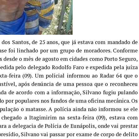
o dos Santos, de 25 anos, que já estava com mandado de
quase foi linchado por um grupo de moradores. Conforme
mes desde o mês de agosto em cidades como Porto Seguro,
 pedida pelo delegado Rodolfo Faro e expedida pela juíza
xta-feira (09). Um policial informou ao Radar 64 que o
stível, após denúncia de uma pessoa que o reconheceu
nda de acordo com a informação, Silvano fugiu pulando
ido por populares nos fundos de uma oficina mecânica. Os
pulação o matasse. A polícia ainda não informou se ele
chegado a Itagimirim na sexta-feira (09), estava com
ara a delegacia de Polícia de Eunápolis, onde vai prestar
esídio, Silvano vai passar por exame de corpo de delito