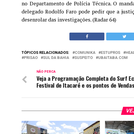
no Departamento de Polícia Técnica. O manda
delegado Rodolfo Faro pode pedir que a justi
desenrolar das investigações. (Radar 64)
TÓPICOS RELACIONADOS:
COMUNIKA
ESTUPROS
HEA
PRISAO
SUL DA BAHIA
SUSPEITO
UBAITABA.COM
NÃO PERCA
Veja a Programação Completa do Surf E
Festival de Itacaré e os pontos de Vendas
VE