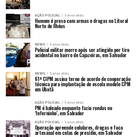
AÇÃO POLICIAL
5 anos atrás
Homem é preso com armas e drogas no Litoral
Norte de Ilhéus
NEWS
5 anos atrás
Policial militar morre após ser atingido por tiro
acidental no bairro de Cajazeiras, em Salvador
NEWS
5 anos atrás
61ª CIPM assina terno de acordo de cooperação
técnica para implantação de escola modelo CPM
em Ubatã
AÇÃO POLICIAL
5 anos atrás
PM é baleado enquanto fazia rondas no
‘Inferninho’, em Salvador
AÇÃO POLICIAL
5 anos atrás
Operação apreende celulares, drogas e faca
artesanal em celas de presídio, em Salvador