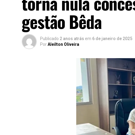
torna nula conce
gestão Bêda
Publicado
2 anos atrás
em
6 de janeiro de 2025
Por
Aleilton Oliveira