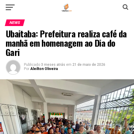
NEWS
Ubaitaba: Prefeitura realiza café da
manhã em homenagem ao Dia do
Gari
Publicado
3 meses atrás
em
21 de maio de 2026
Por
Aleilton Oliveira