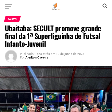
NEWS
Ubaitaba: SECULT promove grande
final da 1ª Superliguinha de Futsal
Infanto-Juvenil
Publicado
1 ano atrás
em
10 de junho de 2025
Por
Aleilton Oliveira