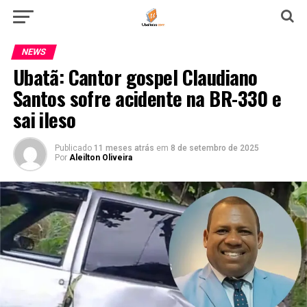
NEWS
Ubatã: Cantor gospel Claudiano
Santos sofre acidente na BR-330 e
sai ileso
Publicado
11 meses atrás
em
8 de setembro de 2025
Por
Aleilton Oliveira