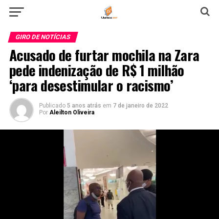
GIRO DE NOTÍCIAS
Acusado de furtar mochila na Zara
pede indenização de R$ 1 milhão
‘para desestimular o racismo’
Publicado
5 anos atrás
em
7 de janeiro de 2022
Por
Aleilton Oliveira