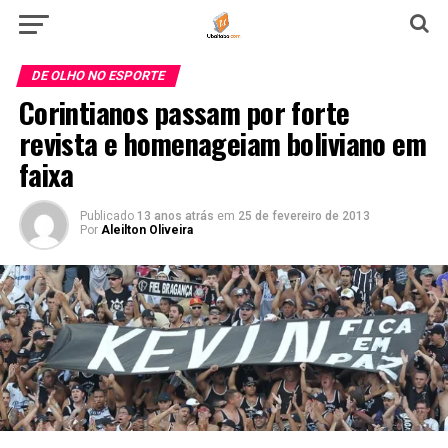
DE OLHO NO ESPORTE
Corintianos passam por forte
revista e homenageiam boliviano em
faixa
Publicado
13 anos atrás
em
25 de fevereiro de 2013
Por
Aleilton Oliveira