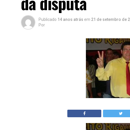
da disputa
Publicado
14 anos atrás
em
21 de setembro de 
Por