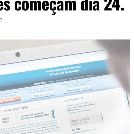
ões começam dia 24.
17