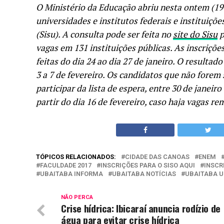
O Ministério da Educação abriu nesta ontem (19
universidades e institutos federais e instituiçõ
(Sisu). A consulta pode ser feita no
site do Sisu
p
vagas em 131 instituições públicas. As inscriçõ
feitas do dia 24 ao dia 27 de janeiro. O resultad
3 a 7 de fevereiro. Os candidatos que não forem
participar da lista de espera, entre 30 de janeir
partir do dia 16 de fevereiro, caso haja vagas r
TÓPICOS RELACIONADOS:
CIDADE DAS CANOAS
ENEM
FACULDADE 2017
INSCRIÇÕES PARA O SISO AQUI
INSCR
UBAITABA INFORMA
UBAITABA NOTÍCIAS
UBAITABA 
NÃO PERCA
Crise hídrica: Ibicaraí anuncia rodízio de
água para evitar crise hídrica