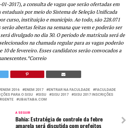
-01-2017), a consulta de vagas que serão ofertadas em
es estaduais por meio do Sistema de Seleção Unificada
or curso, instituição e município. Ao todo, são 228.071
es serão abertas feitas na semana que vem e poderão ser
o será divulgado no dia 30. O período de matrícula será de
 selecionados na chamada regular para as vagas poderão
o e 10 de fevereiro. Esses candidatos serão convocados a
emanescentes.*Correio
ENEM 2016
ENEM 2017
ENTRAR NA FACULDADE
FACULDADE
IÇÕES PARA O SISU
SISU
SISU 2017
SISU 2017 INSCRIÇÕES
URGENTE
UBAITABA.COM
A SEGUIR
Bahia: Estratégia de controle da febre
amarela será discutida com prefeitos