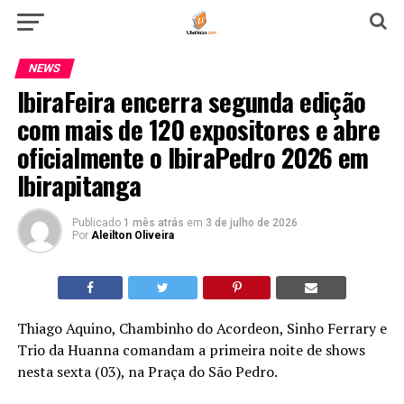
NEWS
IbiraFeira encerra segunda edição
com mais de 120 expositores e abre
oficialmente o IbiraPedro 2026 em
Ibirapitanga
Publicado
1 mês atrás
em
3 de julho de 2026
Por
Aleilton Oliveira
Thiago Aquino, Chambinho do Acordeon, Sinho Ferrary e
Trio da Huanna comandam a primeira noite de shows
nesta sexta (03), na Praça do São Pedro.