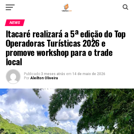
NEWS
Itacaré realizará a 5ª edição do Top
Operadoras Turísticas 2026 e
promove workshop para o trade
local
Publicado
3 meses atrás
em
14 de maio de 2026
Por
Aleilton Oliveira