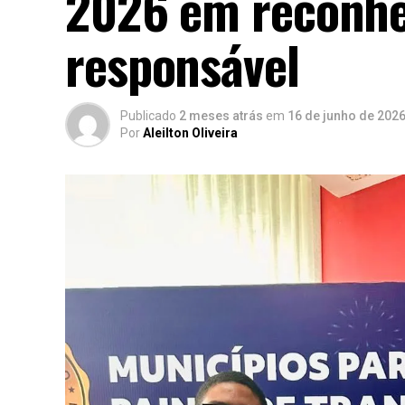
2026 em reconhe
responsável
Publicado
2 meses atrás
em
16 de junho de 202
Por
Aleilton Oliveira