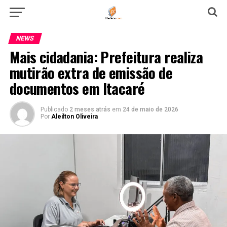
NEWS
Mais cidadania: Prefeitura realiza
mutirão extra de emissão de
documentos em Itacaré
Publicado
2 meses atrás
em
24 de maio de 2026
Por
Aleilton Oliveira