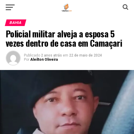
BAHIA
Policial militar alveja a esposa 5
vezes dentro de casa em Camaçari
Publicado
2 anos atrás
em
22 de maio de 2024
Por
Aleilton Oliveira