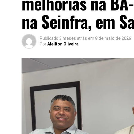
melhorias na BA
na Seinfra, em S
Publicado
3 meses atrás
em
8 de maio de 2026
Por
Aleilton Oliveira