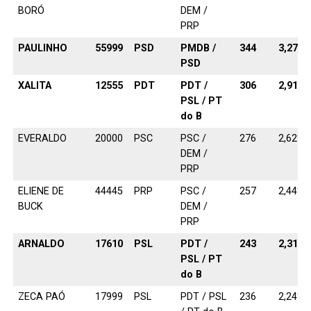
BORÓ
DEM /
PRP
PAULINHO
55999
PSD
PMDB /
344
3,27%
PSD
XALITA
12555
PDT
PDT /
306
2,91%
PSL / PT
do B
EVERALDO
20000
PSC
PSC /
276
2,62%
DEM /
PRP
ELIENE DE
44445
PRP
PSC /
257
2,44%
BUCK
DEM /
PRP
ARNALDO
17610
PSL
PDT /
243
2,31%
PSL / PT
do B
ZECA PAÓ
17999
PSL
PDT / PSL
236
2,24%