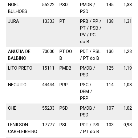
NOEL
55222
PSD
PMDB /
145
1,38%
BULHOES
PSD
JURA
13333
PT
PRB / PP /
138
1,31%
PT / PSB /
PV / PC
do B
ANUZIA DE
70000
PT DO
PDT / PSL
130
1,23%
BALBINO
B
/ PT do B
LITO PRETO
15111
PMDB
PMDB /
125
1,19%
PSD
NEGUITO
44444
PRP
PSC /
114
1,08%
DEM /
PRP
CHÊ
55233
PSD
PMDB /
107
1,02%
PSD
LENILSON
17777
PSL
PDT / PSL
103
0,98%
CABELEIREIRO
/ PT do B