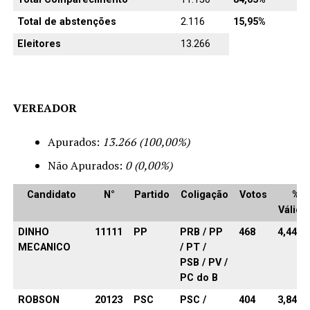
Total de abstenções
2.116
15,95%
Eleitores
13.266
VEREADOR
Apurados:
13.266 (100,00%)
Não Apurados:
0 (0,00%)
Candidato
N°
Partido
Coligação
Votos
%
Válido
DINHO
11111
PP
PRB / PP
468
4,44%
MECANICO
/ PT /
PSB / PV /
PC do B
ROBSON
20123
PSC
PSC /
404
3,84%