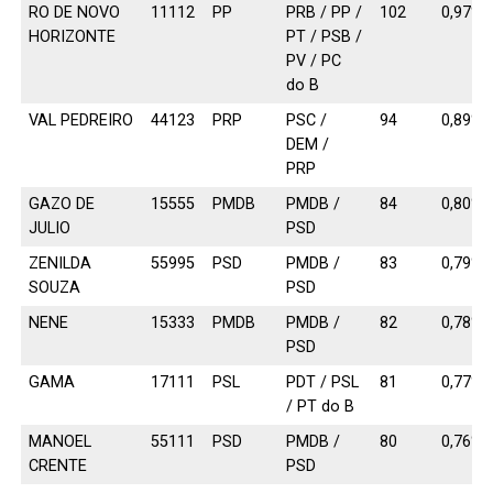
RO DE NOVO
11112
PP
PRB / PP /
102
0,97%
HORIZONTE
PT / PSB /
PV / PC
do B
VAL PEDREIRO
44123
PRP
PSC /
94
0,89%
DEM /
PRP
GAZO DE
15555
PMDB
PMDB /
84
0,80%
JULIO
PSD
ZENILDA
55995
PSD
PMDB /
83
0,79%
SOUZA
PSD
NENE
15333
PMDB
PMDB /
82
0,78%
PSD
GAMA
17111
PSL
PDT / PSL
81
0,77%
/ PT do B
MANOEL
55111
PSD
PMDB /
80
0,76%
CRENTE
PSD