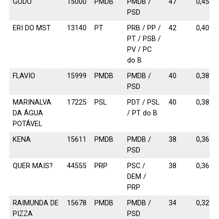
GODO
15000
PMDB
PMDB /
47
0,45%
PSD
ERI DO MST
13140
PT
PRB / PP /
42
0,40%
PT / PSB /
PV / PC
do B
FLAVIO
15999
PMDB
PMDB /
40
0,38%
PSD
MARINALVA
17225
PSL
PDT / PSL
40
0,38%
DA ÁGUA
/ PT do B
POTÁVEL
KENA
15611
PMDB
PMDB /
38
0,36%
PSD
QUER MAIS?
44555
PRP
PSC /
38
0,36%
DEM /
PRP
RAIMUNDA DE
15678
PMDB
PMDB /
34
0,32%
PIZZA
PSD