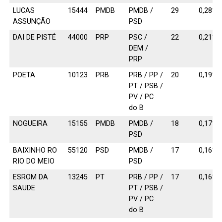
LUCAS
15444
PMDB
PMDB /
29
0,28%
ASSUNÇÃO
PSD
DAI DE PISTÉ
44000
PRP
PSC /
22
0,21%
DEM /
PRP
POETA
10123
PRB
PRB / PP /
20
0,19%
PT / PSB /
PV / PC
do B
NOGUEIRA
15155
PMDB
PMDB /
18
0,17%
PSD
BAIXINHO RO
55120
PSD
PMDB /
17
0,16%
RIO DO MEIO
PSD
ESROM DA
13245
PT
PRB / PP /
17
0,16%
SAUDE
PT / PSB /
PV / PC
do B