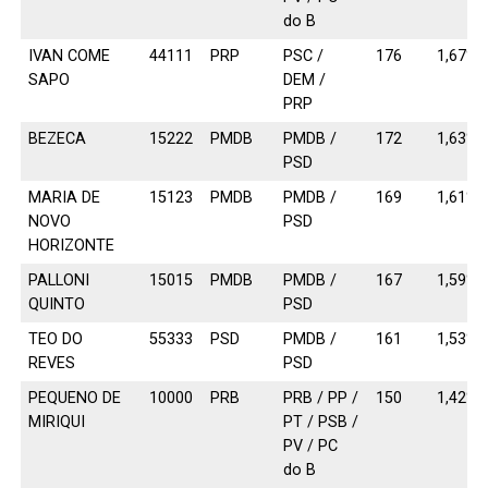
do B
IVAN COME
44111
PRP
PSC /
176
1,67%
SAPO
DEM /
PRP
BEZECA
15222
PMDB
PMDB /
172
1,63%
PSD
MARIA DE
15123
PMDB
PMDB /
169
1,61%
NOVO
PSD
HORIZONTE
PALLONI
15015
PMDB
PMDB /
167
1,59%
QUINTO
PSD
TEO DO
55333
PSD
PMDB /
161
1,53%
REVES
PSD
PEQUENO DE
10000
PRB
PRB / PP /
150
1,42%
MIRIQUI
PT / PSB /
PV / PC
do B