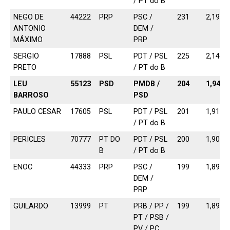
/ PT do B
NEGO DE
44222
PRP
PSC /
231
2,19%
ANTONIO
DEM /
MÁXIMO
PRP
SERGIO
17888
PSL
PDT / PSL
225
2,14%
PRETO
/ PT do B
LEU
55123
PSD
PMDB /
204
1,94%
BARROSO
PSD
PAULO CESAR
17605
PSL
PDT / PSL
201
1,91%
/ PT do B
PERICLES
70777
PT DO
PDT / PSL
200
1,90%
B
/ PT do B
ENOC
44333
PRP
PSC /
199
1,89%
DEM /
PRP
GUILARDO
13999
PT
PRB / PP /
199
1,89%
PT / PSB /
PV / PC