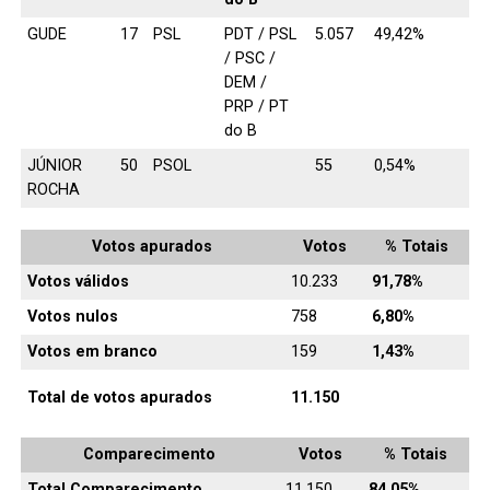
GUDE
17
PSL
PDT / PSL
5.057
49,42%
/ PSC /
DEM /
PRP / PT
do B
JÚNIOR
50
PSOL
55
0,54%
ROCHA
Votos apurados
Votos
% Totais
Votos válidos
10.233
91,78%
Votos nulos
758
6,80%
Votos em branco
159
1,43%
Total de votos apurados
11.150
Comparecimento
Votos
% Totais
Total Comparecimento
11.150
84,05%