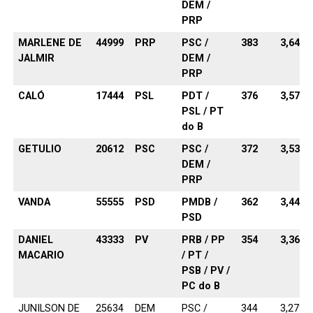
DEM /
PRP
MARLENE DE
44999
PRP
PSC /
383
3,64%
JALMIR
DEM /
PRP
CALÓ
17444
PSL
PDT /
376
3,57%
PSL / PT
do B
GETULIO
20612
PSC
PSC /
372
3,53%
DEM /
PRP
VANDA
55555
PSD
PMDB /
362
3,44%
PSD
DANIEL
43333
PV
PRB / PP
354
3,36%
MACARIO
/ PT /
PSB / PV /
PC do B
JUNILSON DE
25634
DEM
PSC /
344
3,27%