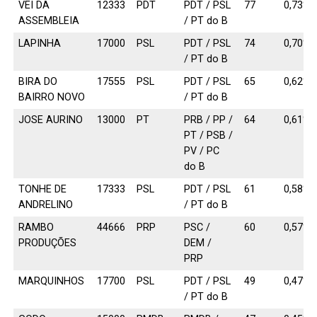
VEI DA
12333
PDT
PDT / PSL
77
0,73%
ASSEMBLEIA
/ PT do B
LAPINHA
17000
PSL
PDT / PSL
74
0,70%
/ PT do B
BIRA DO
17555
PSL
PDT / PSL
65
0,62%
BAIRRO NOVO
/ PT do B
JOSE AURINO
13000
PT
PRB / PP /
64
0,61%
PT / PSB /
PV / PC
do B
TONHE DE
17333
PSL
PDT / PSL
61
0,58%
ANDRELINO
/ PT do B
RAMBO
44666
PRP
PSC /
60
0,57%
PRODUÇÕES
DEM /
PRP
MARQUINHOS
17700
PSL
PDT / PSL
49
0,47%
/ PT do B