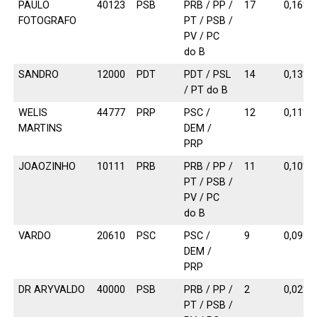
PAULO
40123
PSB
PRB / PP /
17
0,16%
FOTOGRAFO
PT / PSB /
PV / PC
do B
SANDRO
12000
PDT
PDT / PSL
14
0,13%
/ PT do B
WELIS
44777
PRP
PSC /
12
0,11%
MARTINS
DEM /
PRP
JOAOZINHO
10111
PRB
PRB / PP /
11
0,10%
PT / PSB /
PV / PC
do B
VARDO
20610
PSC
PSC /
9
0,09%
DEM /
PRP
DR ARYVALDO
40000
PSB
PRB / PP /
2
0,02%
PT / PSB /