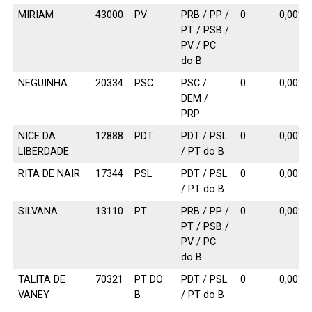
MIRIAM
43000
PV
PRB / PP /
0
0,00%
PT / PSB /
PV / PC
do B
NEGUINHA
20334
PSC
PSC /
0
0,00%
DEM /
PRP
NICE DA
12888
PDT
PDT / PSL
0
0,00%
LIBERDADE
/ PT do B
RITA DE NAIR
17344
PSL
PDT / PSL
0
0,00%
/ PT do B
SILVANA
13110
PT
PRB / PP /
0
0,00%
PT / PSB /
PV / PC
do B
TALITA DE
70321
PT DO
PDT / PSL
0
0,00%
VANEY
B
/ PT do B