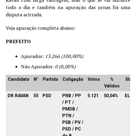
Ravan com larga vantagem, mas o que se viu durante
todo o dia e também na apuração das urnas foi uma
disputa acirrada.
Veja apuração completa abaixo:
PREFEITO
Apurados:
13.266 (100,00%)
Não Apurados:
0 (0,00%)
Candidato
N°
Partido
Coligação
Votos
%
Stat
Válidos
DR RAVAN
55
PSD
PRB / PP
5.121
50,04%
ELEI
/ PT /
PMDB /
PTN /
PSB / PV /
PSD / PC
do B