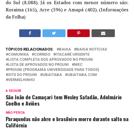
do Sul (8.088). Já os Estados com menor número são:
Roraima (165), Acre (396) e Amapá (402). (Informações
da Folha)
TÓPICOS RELACIONADOS:
BAHIA
BAHIA NOTÍCIAS
COMUNIKA
CORREIO
ITACARÉ URGENTE
LISTA COMPLETA DOS APROVADOS NO PROUNI
LISTA DE APROVADOS NO PROUNI
MEC
PROUNI (PROGRAMA UNIVERSIDADE PARA TODOS)
SITE DO PROUNI
UBAITABA
UBAITABA.COM
VERMELHINHO
A SEGUIR
São João de Camaçari tem Wesley Safadão, Adelmário
Coelho e Aviões
NÃO PERCA
Paraquedas não abre e brasileiro morre durante salto na
Califórnia