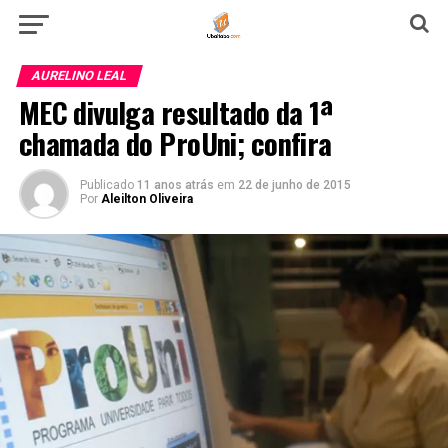
AURELINO LEAL
MEC divulga resultado da 1ª
chamada do ProUni; confira
Publicado
11 anos atrás
em
22 de junho de 2015
Por
Aleilton Oliveira