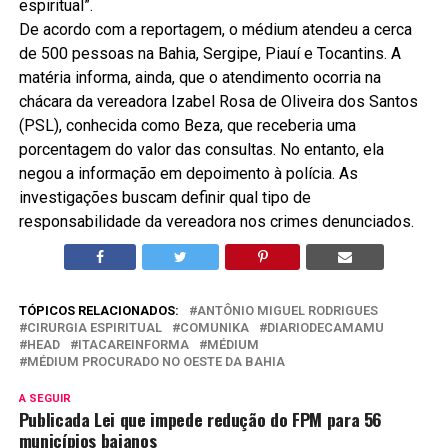
espiritual”.
De acordo com a reportagem, o médium atendeu a cerca
de 500 pessoas na Bahia, Sergipe, Piauí e Tocantins. A
matéria informa, ainda, que o atendimento ocorria na
chácara da vereadora Izabel Rosa de Oliveira dos Santos
(PSL), conhecida como Beza, que receberia uma
porcentagem do valor das consultas. No entanto, ela
negou a informação em depoimento à polícia. As
investigações buscam definir qual tipo de
responsabilidade da vereadora nos crimes denunciados.
TÓPICOS RELACIONADOS:
ANTÔNIO MIGUEL RODRIGUES
CIRURGIA ESPIRITUAL
COMUNIKA
DIARIODECAMAMU
HEAD
ITACAREINFORMA
MÉDIUM
MÉDIUM PROCURADO NO OESTE DA BAHIA
A SEGUIR
Publicada Lei que impede redução do FPM para 56
municípios baianos