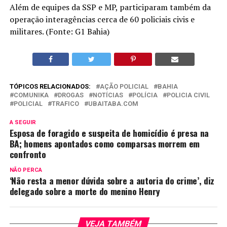
Além de equipes da SSP e MP, participaram também da
operação interagências cerca de 60 policiais civis e
militares. (Fonte: G1 Bahia)
TÓPICOS RELACIONADOS:
AÇÃO POLICIAL
BAHIA
COMUNIKA
DROGAS
NOTÍCIAS
POLÍCIA
POLICIA CIVIL
POLICIAL
TRAFICO
UBAITABA.COM
A SEGUIR
Esposa de foragido e suspeita de homicídio é presa na
BA; homens apontados como comparsas morrem em
confronto
NÃO PERCA
‘Não resta a menor dúvida sobre a autoria do crime’, diz
delegado sobre a morte do menino Henry
VEJA TAMBÉM