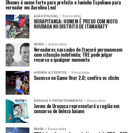
Dhones é nome forte para prefeito e Juninho Espoliano para
vereador em Aurelino Leal
AÇÃO POLICIAL
8 anos atrás
IBIRAPITANGA: HOMEM É PRESO COM MOTO
ROUBADA NO DISTRITO DE ITAMARATY
NEWS
8 anos atrás
Vereadores cassados de Itacaré permanecem
com situação indefinida; TRE pode julgar
recurso a qualquer momento
AGENDA & EVENTOS
8 anos atrás
Sucesso no Game Over 2.0; confira os clicks
ENSAIOS E ENTRETENIMENTO
8 anos atrás
Jovem de Uruçuca representará a região em
concurso de beleza baiano
BAHIA
8 anos atrás