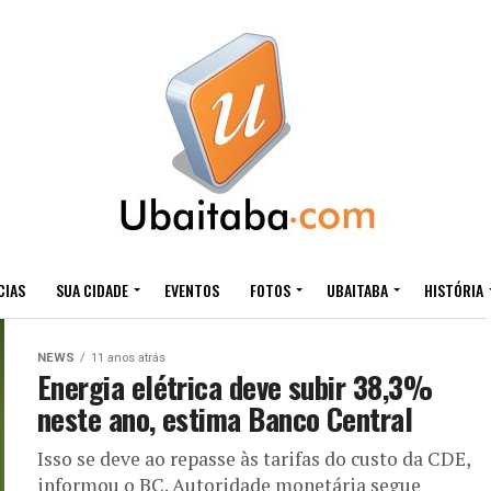
CIAS
SUA CIDADE
EVENTOS
FOTOS
UBAITABA
HISTÓRIA
NEWS
11 anos atrás
Energia elétrica deve subir 38,3%
neste ano, estima Banco Central
Isso se deve ao repasse às tarifas do custo da CDE,
informou o BC. Autoridade monetária segue