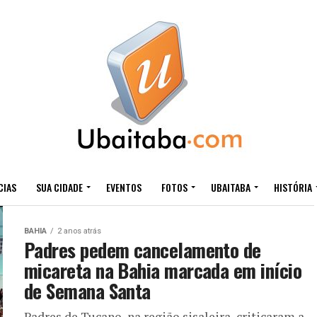
CIAS
SUA CIDADE
EVENTOS
FOTOS
UBAITABA
HISTÓRIA
BAHIA
2 anos atrás
Padres pedem cancelamento de
micareta na Bahia marcada em início
de Semana Santa
Padres de Tucano, na região sisaleira, criticaram a