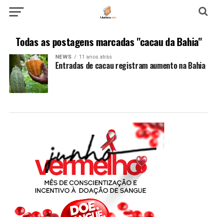
Todas as postagens marcadas "cacau da Bahia"
NEWS
11 anos atrás
Entradas de cacau registram aumento na Bahia