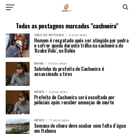
Todas as postagens marcadas "cachoeira"
GIRO DE NOTÍCIAS
4 anos atrás
Homem é resgatado após ser atingido por pedra
e sofrer queda durante trilha na cachoeira do
‘Acaba Vida’, na Bahia
BAHIA
5 anos atrás
Sobrinha da prefeita de Cachoeira é
assassinada a tiros
NEWS
5 anos atrás
Prefeita de Cachoeira será escoltada por
policiais após receber ameaças de morte
NEWS
11 anos atrás
Semana de chuva deve acabar com falta d’água
em Itabuna