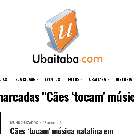
CIAS
SUA CIDADE
EVENTOS
FOTOS
UBAITABA
HISTÓRIA
marcadas "Cães ‘tocam’ músic
MUNDO BIZARRO
13 anos atrás
Cães ‘tocam’ música natalina em