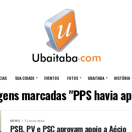
CIAS
SUA CIDADE
EVENTOS
FOTOS
UBAITABA
HISTÓRIA
gens marcadas "PPS havia ap
NEWS
12 anos atrás
PSB, PV e PSC aprovam apoio a Aécio