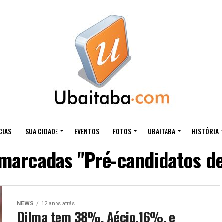
CIAS
SUA CIDADE
EVENTOS
FOTOS
UBAITABA
HISTÓRIA
marcadas "Pré-candidatos d
NEWS
12 anos atrás
Dilma tem 38%, Aécio,16%, e