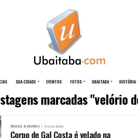
CIAS
SUA CIDADE
EVENTOS
FOTOS
UBAITABA
HISTÓRIA
stagens marcadas "velório d
BRASIL & MUNDO
4 anos atrás
Corpo de Gal Costa é velado na