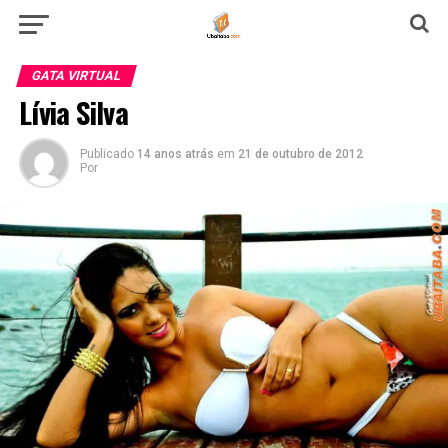
GATA VIRTUAL
Lívia Silva
Publicado
14 anos atrás
em
21 de outubro de 2012
Por