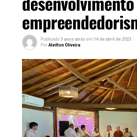
desenvolvimento
empreendedoris
Publicado
3 anos atrás
em
14 de abril de 2023
Por
Aleilton Oliveira