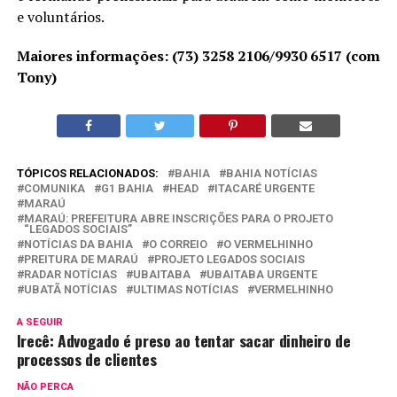
e voluntários.
Maiores informações: (73) 3258 2106/9930 6517 (com
Tony)
TÓPICOS RELACIONADOS:
BAHIA
BAHIA NOTÍCIAS
COMUNIKA
G1 BAHIA
HEAD
ITACARÉ URGENTE
MARAÚ
MARAÚ: PREFEITURA ABRE INSCRIÇÕES PARA O PROJETO
“LEGADOS SOCIAIS”
NOTÍCIAS DA BAHIA
O CORREIO
O VERMELHINHO
PREITURA DE MARAÚ
PROJETO LEGADOS SOCIAIS
RADAR NOTÍCIAS
UBAITABA
UBAITABA URGENTE
UBATÃ NOTÍCIAS
ULTIMAS NOTÍCIAS
VERMELHINHO
A SEGUIR
Irecê: Advogado é preso ao tentar sacar dinheiro de
processos de clientes
NÃO PERCA