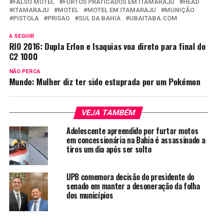
FALSO MOTEL
FURTOS PRATICADOS EM ITAMARAJU
HEAD
ITAMARAJU
MOTEL
MOTEL EM ITAMARAJU
MUNIÇÃO
PISTOLA
PRISAO
SUL DA BAHIA
UBAITABA.COM
A SEGUIR
RIO 2016: Dupla Erlon e Isaquias voa direto para final do
C2 1000
NÃO PERCA
Mundo: Mulher diz ter sido estuprada por um Pokémon
VEJA TAMBÉM
Adolescente apreendido por furtar motos
em concessionária na Bahia é assassinado a
tiros um dia após ser solto
UPB comemora decisão do presidente do
senado em manter a desoneração da folha
dos municípios